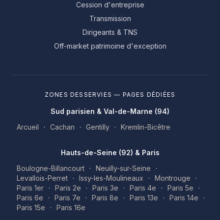
Cession d'entreprise
Transmission
Dirigeants & TNS
Off-market patrimoine d'exception
ZONES DESSERVIES — PAGES DÉDIÉES
Sud parisien & Val-de-Marne (94)
Arcueil
·
Cachan
·
Gentilly
·
Kremlin-Bicêtre
Hauts-de-Seine (92) & Paris
Boulogne-Billancourt
·
Neuilly-sur-Seine
·
Levallois-Perret
·
Issy-les-Moulineaux
·
Montrouge
·
Paris 1er
·
Paris 2e
·
Paris 3e
·
Paris 4e
·
Paris 5e
·
Paris 6e
·
Paris 7e
·
Paris 8e
·
Paris 13e
·
Paris 14e
·
Paris 15e
·
Paris 16e