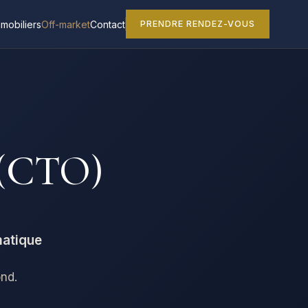
mmobiliers
Off-market
Contact
PRENDRE RENDEZ-VOUS
 (CTO)
matique
ond.