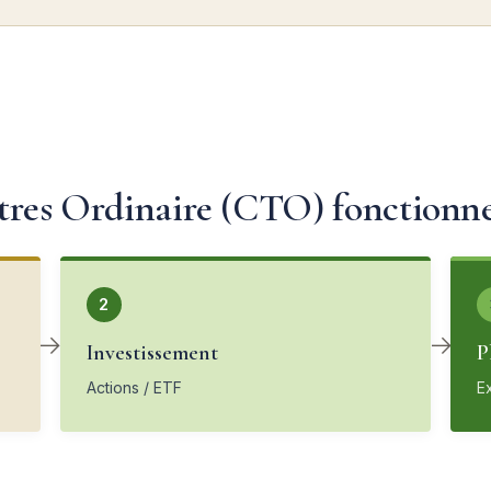
es Ordinaire (CTO) fonctionne 
2
→
→
Investissement
P
Actions / ETF
E