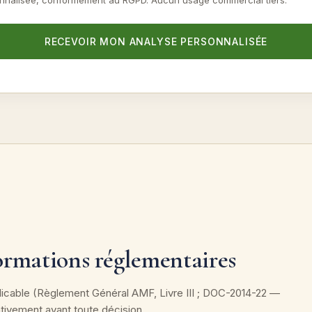
nnalisée, conformément au RGPD. Aucun usage commercial tiers.
RECEVOIR MON ANALYSE PERSONNALISÉE
ormations réglementaires
licable (Règlement Général AMF, Livre III ; DOC-2014-22 —
tivement avant toute décision.