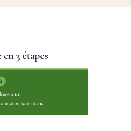
en 3 étapes
3
lus-value
xonération après 5 ans