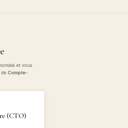
ée
imoniale et vous
e de
Compte-
ire (CTO)