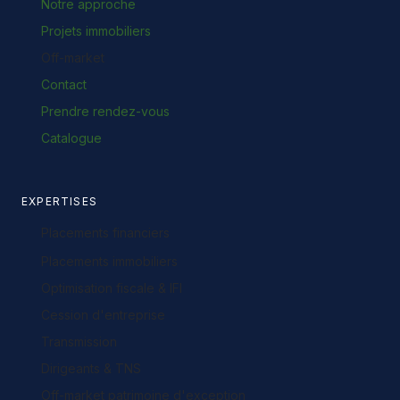
Notre approche
Projets immobiliers
Off-market
Contact
Prendre rendez-vous
Catalogue
EXPERTISES
Placements financiers
Placements immobiliers
Optimisation fiscale & IFI
Cession d'entreprise
Transmission
Dirigeants & TNS
Off-market patrimoine d'exception