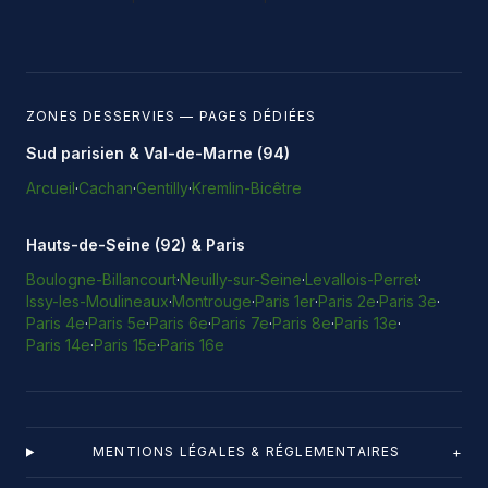
ZONES DESSERVIES — PAGES DÉDIÉES
Sud parisien & Val-de-Marne (94)
Arcueil
·
Cachan
·
Gentilly
·
Kremlin-Bicêtre
Hauts-de-Seine (92) & Paris
Boulogne-Billancourt
·
Neuilly-sur-Seine
·
Levallois-Perret
·
Issy-les-Moulineaux
·
Montrouge
·
Paris 1er
·
Paris 2e
·
Paris 3e
·
Paris 4e
·
Paris 5e
·
Paris 6e
·
Paris 7e
·
Paris 8e
·
Paris 13e
·
Paris 14e
·
Paris 15e
·
Paris 16e
+
MENTIONS LÉGALES & RÉGLEMENTAIRES