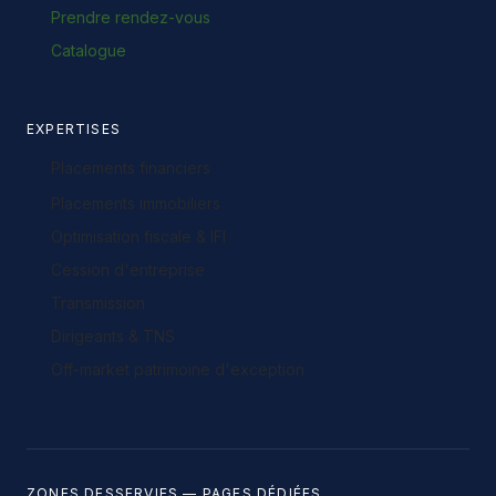
Prendre rendez-vous
Catalogue
EXPERTISES
Placements financiers
Placements immobiliers
Optimisation fiscale & IFI
Cession d'entreprise
Transmission
Dirigeants & TNS
Off-market patrimoine d'exception
ZONES DESSERVIES — PAGES DÉDIÉES