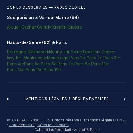
ZONES DESSERVIES — PAGES DÉDIÉES
Sud parisien & Val-de-Marne (94)
Arcueil
·
Cachan
·
Gentilly
·
Kremlin-Bicêtre
Hauts-de-Seine (92) & Paris
Boulogne-Billancourt
·
Neuilly-sur-Seine
·
Levallois-Perret
·
Issy-les-Moulineaux
·
Montrouge
·
Paris 1er
·
Paris 2e
·
Paris 3e
·
Paris 4e
·
Paris 5e
·
Paris 6e
·
Paris 7e
·
Paris 8e
·
Paris 13e
·
Paris 14e
·
Paris 15e
·
Paris 16e
+
MENTIONS LÉGALES & RÉGLEMENTAIRES
© ASTERALE 2026 — Tous droits réservés ·
Mentions légales
·
CGV
·
Confidentialité
·
Gérer les cookies
Cabinet indépendant · Arcueil & Paris