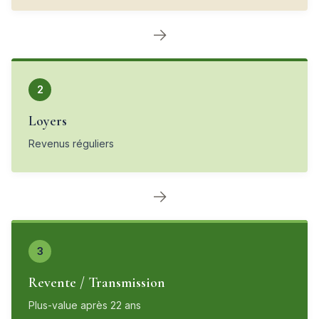
→
2
Loyers
Revenus réguliers
→
3
Revente / Transmission
Plus-value après 22 ans