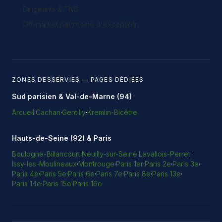
Dirigeants & TNS
Off-market patrimoine d'exception
ZONES DESSERVIES — PAGES DÉDIÉES
Sud parisien & Val-de-Marne (94)
Arcueil
·
Cachan
·
Gentilly
·
Kremlin-Bicêtre
Hauts-de-Seine (92) & Paris
Boulogne-Billancourt
·
Neuilly-sur-Seine
·
Levallois-Perret
·
Issy-les-Moulineaux
·
Montrouge
·
Paris 1er
·
Paris 2e
·
Paris 3e
·
Paris 4e
·
Paris 5e
·
Paris 6e
·
Paris 7e
·
Paris 8e
·
Paris 13e
·
Paris 14e
·
Paris 15e
·
Paris 16e