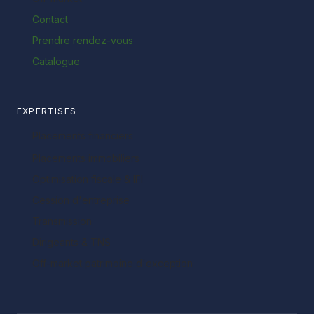
Contact
Prendre rendez-vous
Catalogue
EXPERTISES
Placements financiers
Placements immobiliers
Optimisation fiscale & IFI
Cession d'entreprise
Transmission
Dirigeants & TNS
Off-market patrimoine d'exception