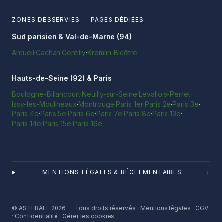
ZONES DESSERVIES — PAGES DÉDIÉES
Sud parisien & Val-de-Marne (94)
Arcueil
·
Cachan
·
Gentilly
·
Kremlin-Bicêtre
Hauts-de-Seine (92) & Paris
Boulogne-Billancourt
·
Neuilly-sur-Seine
·
Levallois-Perret
·
Issy-les-Moulineaux
·
Montrouge
·
Paris 1er
·
Paris 2e
·
Paris 3e
·
Paris 4e
·
Paris 5e
·
Paris 6e
·
Paris 7e
·
Paris 8e
·
Paris 13e
·
Paris 14e
·
Paris 15e
·
Paris 16e
+
MENTIONS LÉGALES & RÉGLEMENTAIRES
© ASTERALE 2026 — Tous droits réservés ·
Mentions légales
·
CGV
·
Confidentialité
·
Gérer les cookies